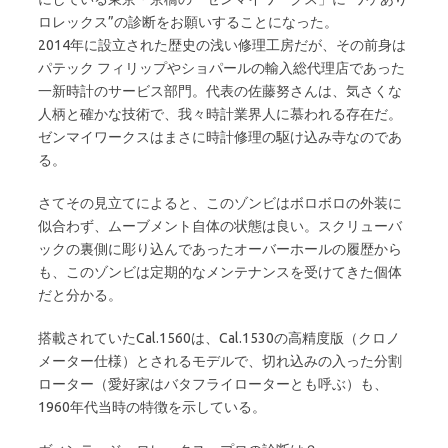
ロレックス”の診断をお願いすることになった。
2014年に設立された歴史の浅い修理工房だが、その前身は
パテック フィリップやショパールの輸入総代理店であった
一新時計のサービス部門。代表の佐藤努さんは、気さくな
人柄と確かな技術で、我々時計業界人に慕われる存在だ。
ゼンマイワークスはまさに時計修理の駆け込み寺なのであ
る。
さてその見立てによると、このゾンビはボロボロの外装に
似合わず、ムーブメント自体の状態は良い。スクリューバ
ックの裏側に彫り込んであったオーバーホールの履歴から
も、このゾンビは定期的なメンテナンスを受けてきた個体
だと分かる。
搭載されていたCal.1560は、Cal.1530の高精度版（クロノ
メーター仕様）とされるモデルで、切れ込みの入った分割
ローター（愛好家はバタフライローターとも呼ぶ）も、
1960年代当時の特徴を示している。