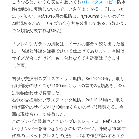
こうなると、いくら表面を磨いても
ロレックス コピー
防水
性は絶対に復活しないので、いさぎよく交換してしまった
ほうがいい。Ref.1016用の風防は、1/100mmくらいの差で
2種類あるため、サイズの合う方を装着してある。後はパッ
キン類を交換すればOKだ。
「プレキシガラスの風防は、ドームの部分を絞り出した後
に、内径と外径を旋盤でひいて仕上げてあります。今回は
サイズが合ったけど、もし合わなくても調整はできます」
（佐藤）
右側が交換用のプラスティック風防。Ref.1016用は、取り
付け部分のサイズが1100mmくらいの差で2種類ある。今回
は現物合わせで装着した。
右側が交換用のプラスティック風防。Ref.1016用は、取り
付け部分のサイズが1/100mmくらいの差で2種類ある。今
回は現物合わせで装着した。
このゾンビに装着されていたブレスレットは、Ref.7206と
いうナンバーを持つなかなかのレアパーツ。外観は1960年
代風のリベットブレスなのだが、バネで伸び縮みするエク