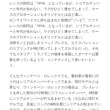
レンスの刻印は「1016」となっているが、シリアルナンバ
ーと年代が合わない。ラグがひどく痩せてしまって、ケー
スのプロポーションもオリジナルとはほど遠い。
ゼンマイワークスに持ち込まれた状態の“ゾンビ”。リファ
レンスの刻印は「1016」となっているが、シリアルナンバ
ーと年代が合わない。ラグがひどく痩せてしまって、ケー
スのプロポーションもオリジナルとはほど遠い。
当時モノとおぼしきリベットブレスも、エクスパンション
のスプリングが伸び切ってしまってズルズルだった。それ
でもイタリア・ミラノでこの個体を発掘したオーナーは愛
着を持っているようで、メンテナンスして使いたいとい
う。
どんなヴィンテージ・ロレックスでも、愛好家が最初に行
うのはシリアルナンバーチェックである。現行モデルとは
異なり、ヴィンテージ・ロレックスの場合は、ブレスレッ
トを外した部分の12時側にリファレンスナンバー、6時側
にシリアルナンバーが打ち込まれている（ちなみに現行モ
デルでは、見返しリングの6時位置にシリアルが刻まれてい
るので、ダイヤル越しにでも確認できる）。しかしこのゾ