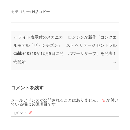
カテゴリー:
N品コピー
投稿ナビゲーション
←
デイト表⽰付のメカニカ
ロンジンが新作「コンクエ
ルモデル「ザ・シチズン」
スト ヘリテージ セントラル
Caliber 0210が12月9日に発
パワーリザーブ」を発表！
売開始
→
コメントを残す
メールアドレスが公開されることはありません。
※
が付い
ている欄は必須項目です
コメント
※