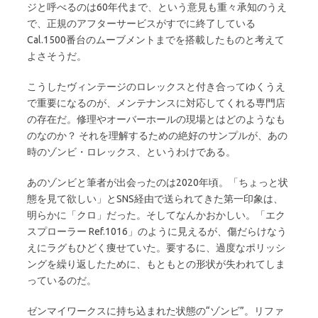
ジと呼べるのは60年代まで、という意見も重々承知のうえ
で、正規のアフターサービスがすでに終了している
Cal.1500番台のムーブメントまでを搭載したものと考えて
よさそうだ。
こうしたヴィンテージのロレックスと付き合ってゆくうえ
で重要になるのが、メンテナンスに対応してくれる専門店
の存在だ。修理やオーバーホールの現場とはどのようなも
のなのか？ それを理解するための絶好のサンプルが、あの
時のゾンビ・ロレックス、というわけである。
あのゾンビと筆者が出会ったのは2020年頃。「ちょっと状
態を見て欲しい」とSNS経由で送られてきた第一印象は、
明らかに「クロ」だった。そしてなんかおかしい。「エク
スプローラー Ref.1016」のように見えるが、傷だらけなう
えにラグもひどく痩せていた。要するに、過度なポリッシ
ングを繰り返したために、もともとの形状が失われてしま
っているのだ。
ゼンマイワークスに持ち込まれた状態の“ゾンビ”。リファ