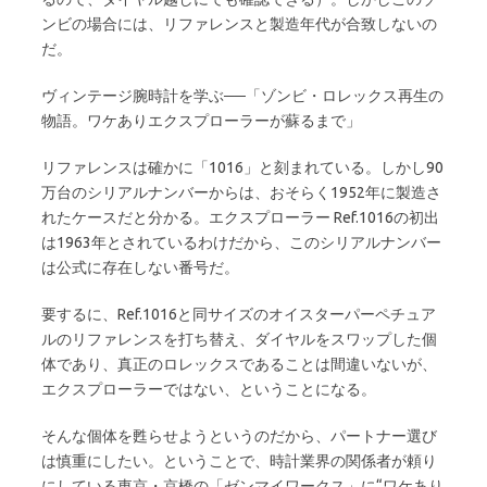
ンビの場合には、リファレンスと製造年代が合致しないの
だ。
ヴィンテージ腕時計を学ぶ──「ゾンビ・ロレックス再生の
物語。ワケありエクスプローラーが蘇るまで」
リファレンスは確かに「1016」と刻まれている。しかし90
万台のシリアルナンバーからは、おそらく1952年に製造さ
れたケースだと分かる。エクスプローラー Ref.1016の初出
は1963年とされているわけだから、このシリアルナンバー
は公式に存在しない番号だ。
要するに、Ref.1016と同サイズのオイスターパーペチュア
ルのリファレンスを打ち替え、ダイヤルをスワップした個
体であり、真正のロレックスであることは間違いないが、
エクスプローラーではない、ということになる。
そんな個体を甦らせようというのだから、パートナー選び
は慎重にしたい。ということで、時計業界の関係者が頼り
にしている東京・京橋の「ゼンマイワークス」に“ワケあり