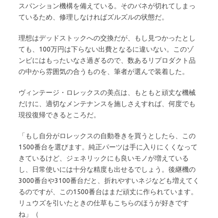
スパンション機構を備えている。そのバネが切れてしまっ
ているため、修理しなければズルズルの状態だ。
理想はデッドストックへの交換だが、もし見つかったとし
ても、100万円は下らない出費となるに違いない。このゾ
ンビにはもったいなさ過ぎるので、数あるリプロダクト品
の中から雰囲気の合うものを、筆者が選んで装着した。
ヴィンテージ・ロレックスの美点は、もともと頑丈な機械
だけに、適切なメンテナンスを施しさえすれば、何度でも
現役復帰できるところだ。
「もし自分がロレックスの自動巻きを買うとしたら、この
1500番台を選びます。純正パーツは手に入りにくくなって
きているけど、ジェネリックにも良いモノが増えている
し、日常使いには十分な精度も出せるでしょう。後継機の
3000番台や3100番台だと、折れやすいネジなども増えてく
るのですが、この1500番台はまだ頑丈に作られています。
リュウズを引いたときの仕草もこちらのほうが好きです
ね」（