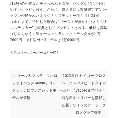
計以外の小物などを入れられるほか、バッグなどにも付け
やすいカラビナ付き。さらに、購入者には数量限定で“パッ
クマンが描かれたオリジナルステッカー”が、6月23日
（金）までに予約した場合は“ゴーストが描かれたオリジナ
ルステッカー”も特典としてプレゼントされる。価格は真鍮
（しんちゅう）製ケースのクラシック・デジタルが1万
7600円、それ以外の3モデルは1万6500円。
カテゴリー:
スーパーコピー時計
投稿ナビゲーション
←
カール F. ブヘラ「マネロ
2023新作 セイコー プロス
フライバック 40mm」コレ
ペックスのスピードタイマ
クションにブレスレットモ
ーより、1/100秒まで計測可
デルが登場
能な新キャリバーを搭載し
た新デザインのソーラーク
ロノグラフ登場
→