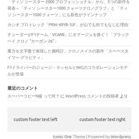
「ティソ シースター 2000 プロフェッショナル」から、5つの新作を
発表～「ティソ シースター1000 クォーツクロノグラフ」と 「ティ
ソ シースター1000 クォーツ」にも新色がラインナップ
カシオ プロトレック「PRW-69YB-3JF」が山でも街でもなじむ理由
チューダーがF1チーム「VCARB」にオマージュを捧ぐ！「ブラック
ベイ クロノ “カーボン 26”」
重力を文字盤で表現した腕時計。クロノスイスの新作「スペースタ
イマー グラビティ」
F1ドライバーのジョージ・ラッセルとIWCのコラボレーションモデ
ルが登場
最近のコメント
スーパーコピーN級 って何？
に
WordPress コメントの投稿者
より
custom footer text left
custom footer text right
Iconic One
Theme | Powered by
Wordpress