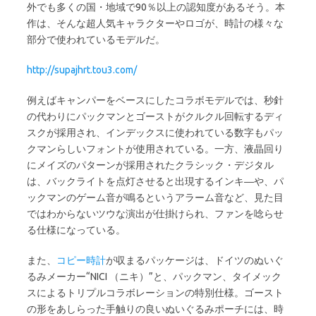
外でも多くの国・地域で90％以上の認知度があるそう。本
作は、そんな超人気キャラクターやロゴが、時計の様々な
部分で使われているモデルだ。
http://supajhrt.tou3.com/
例えばキャンパーをベースにしたコラボモデルでは、秒針
の代わりにパックマンとゴーストがクルクル回転するディ
スクが採用され、インデックスに使われている数字もパッ
クマンらしいフォントが使用されている。一方、液晶回り
にメイズのパターンが採用されたクラシック・デジタル
は、バックライトを点灯させると出現するインキ―や、パ
ックマンのゲーム音が鳴るというアラーム音など、見た目
ではわからないツウな演出が仕掛けられ、ファンを唸らせ
る仕様になっている。
また、
コピー時計
が収まるパッケージは、ドイツのぬいぐ
るみメーカー“NICI （ニキ）”と、パックマン、タイメック
スによるトリプルコラボレーションの特別仕様。ゴースト
の形をあしらった手触りの良いぬいぐるみポーチには、時