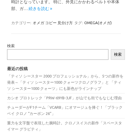
時計となっています。 特に、外見にかかわるベルトや本体
部、ガ…
続きを読む »
カテゴリー:
オメガ コピー 見分け方
タグ:
OMEGA(オメガ)
検索
検索
最近の投稿
「ティソ シースター 2000 プロフェッショナル」から、5つの新作を
発表～「ティソ シースター1000 クォーツクロノグラフ」と 「ティ
ソ シースター1000 クォーツ」にも新色がラインナップ
カシオ プロトレック「PRW-69YB-3JF」が山でも街でもなじむ理由
チューダーがF1チーム「VCARB」にオマージュを捧ぐ！「ブラック
ベイ クロノ “カーボン 26”」
重力を文字盤で表現した腕時計。クロノスイスの新作「スペースタ
イマー グラビティ」