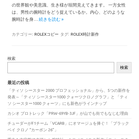
の世界観や美意識、生き様が垣間見えてきます。 一方女性
は、男性の腕時計をどう捉えているか。内心、どのような
腕時計を身…
続きを読む »
カテゴリー:
ROLEXコピー
タグ:
ROLEX時計新作
検索
検索
最近の投稿
「ティソ シースター 2000 プロフェッショナル」から、5つの新作を
発表～「ティソ シースター1000 クォーツクロノグラフ」と 「ティ
ソ シースター1000 クォーツ」にも新色がラインナップ
カシオ プロトレック「PRW-69YB-3JF」が山でも街でもなじむ理由
チューダーがF1チーム「VCARB」にオマージュを捧ぐ！「ブラック
ベイ クロノ “カーボン 26”」